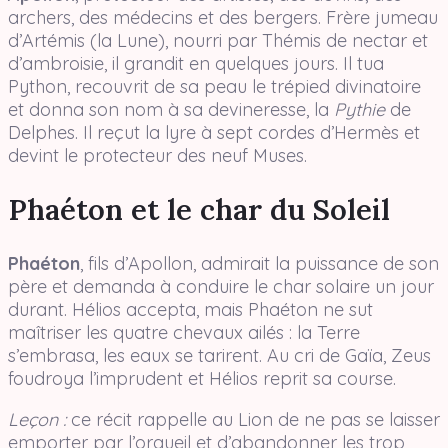
archers, des médecins et des bergers. Frère jumeau
d’Artémis (la Lune), nourri par Thémis de nectar et
d’ambroisie, il grandit en quelques jours. Il tua
Python, recouvrit de sa peau le trépied divinatoire
et donna son nom à sa devineresse, la
Pythie
de
Delphes. Il reçut la lyre à sept cordes d’Hermès et
devint le protecteur des neuf Muses.
Phaéton et le char du Soleil
Phaéton
, fils d’Apollon, admirait la puissance de son
père et demanda à conduire le char solaire un jour
durant. Hélios accepta, mais Phaéton ne sut
maîtriser les quatre chevaux ailés : la Terre
s’embrasa, les eaux se tarirent. Au cri de Gaïa, Zeus
foudroya l’imprudent et Hélios reprit sa course.
Leçon :
ce récit rappelle au Lion de ne pas se laisser
emporter par l’orgueil et d’abandonner les trop