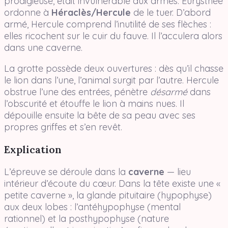
prodigieuse, était invulnérable aux armes. Eurysthée
ordonne à
Héraclès/Hercule
de le tuer. D’abord
armé, Hercule comprend l’inutilité de ses flèches :
elles ricochent sur le cuir du fauve. Il l’acculera alors
dans une caverne.
La grotte possède deux ouvertures : dès qu’il chasse
le lion dans l’une, l’animal surgit par l’autre. Hercule
obstrue l’une des entrées, pénètre
désarmé
dans
l’obscurité et étouffe le lion à mains nues. Il
dépouille ensuite la bête de sa peau avec ses
propres griffes et s’en revêt.
Explication
L’épreuve se déroule dans la
caverne
— lieu
intérieur d’écoute du cœur. Dans la tête existe une «
petite caverne », la glande pituitaire (hypophyse)
aux deux lobes : l’antéhypophyse (mental
rationnel) et la posthypophyse (nature