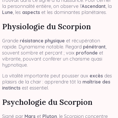
trouvait dans ce signe à la naissance. Pour cerner
la personnalité entière, on observe l’
Ascendant
, la
Lune
, les
aspects
et les dominantes planétaires.
Physiologie du Scorpion
Grande
résistance physique
et récupération
rapide. Dynamisme notable. Regard
pénétrant
,
souvent sombre et perçant ; voix
profonde
et
vibrante, pouvant conférer un charisme quasi
hypnotique.
La vitalité importante peut pousser aux
excès
des
plaisirs de la chair : apprendre tôt la
maîtrise des
instincts
est essentiel.
Psychologie du Scorpion
Signé par
Mars
et
Pluton
, le Scorpion concentre