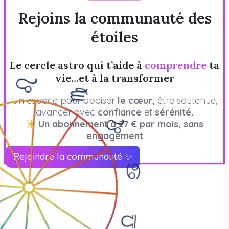
Rejoins la communauté des
étoiles
Le cercle astro qui t’aide à
comprendre
ta
vie…et à la transformer
Un espace pour apaiser
le cœur,
être soutenue,
avancer avec
confiance
et
sérénité.
Un abonnement à 27 € par mois, sans
engagement
Rejoindre la communauté ✨